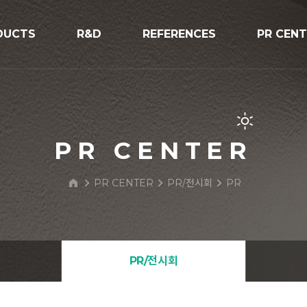
DUCTS
R&D
REFERENCES
PR CEN
R&D
시공사례
공지사항
V구조물
프로세스
보도자료
PR/전시
PR CENTER
BIPV Glo
PR CENTER
PR/전시회
PR
문의하기
 Street Light
PR/전시회