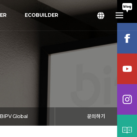
TER
ECOBUILDER
회
bal
BIPV Global
문의하기