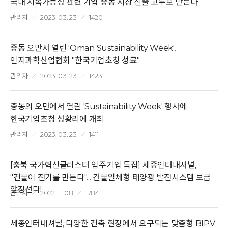
국내 지속가능성 관련 기업 중동 시장 진출 교두보 만든다
관리자
2023. 03. 23
1420
중동 오만서 열린 'Oman Sustainability Week',
인지과학산업협회 "한국기업초청 성료"
관리자
2023. 03. 23
1423
중동의 오만에서 열린 'Sustainability Week' 행사에
한국기업초청 성황리에 개최
관리자
2023. 03. 23
1411
[충북 국가혁신클러스터 입주기업 특집] 세종인터내셔널,
"건물이 전기를 만든다"... 건물일체형 태양광 발전시스템 보급
앞장선다!
관리자
2022. 11. 08
1784
세종인터내셔널, 다양한 건축 현장에서 요구되는 맞춤형 BIPV