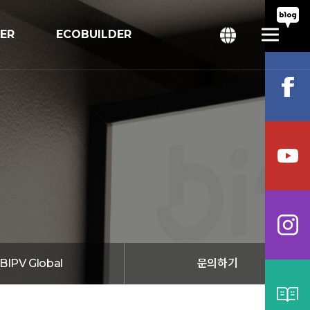
TER
ECOBUILDER
회
bal
BIPV Global
문의하기