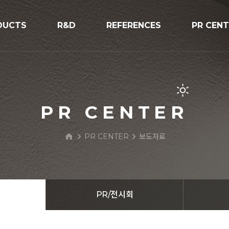
DUCTS
R&D
REFERENCES
PR CEN
R&D
시공사례
공지사항
V구조물
프로세스
보도자료
PR/전시
PR CENTER
BIPV Glo
PR CENTER
보도자료
문의하기
 Street Light
PR/전시회