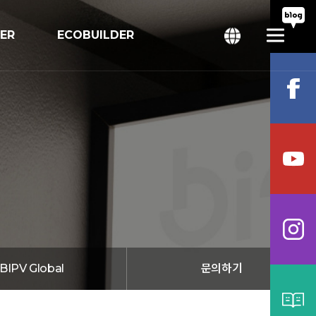
TER
ECOBUILDER
회
bal
BIPV Global
문의하기