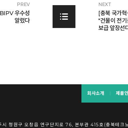
PREV
NEXT
BIPV 우수성
[충북 국가혁
알렸다
"건물이 전기
보급 앞장선다
회사소개
제품
청주시 청원구 오창읍 연구단지로 76, 본부관 415호(충북테크