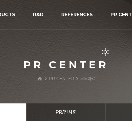
DUCTS
R&D
REFERENCES
PR CEN
R&D
시공사례
공지사항
V구조물
프로세스
보도자료
PR/전시
PR CENTER
BIPV Glo
PR CENTER
보도자료
문의하기
 Street Light
PR/전시회