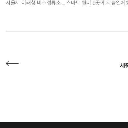
서울시 미래형 버스정류소 _ 스마트 쉘터 9곳에 지붕일체형
세