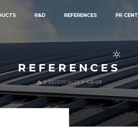
DUCTS
R&D
REFERENCES
PR CEN
R&D
시공사례
공지사항
V구조물
프로세스
보도자료
PR/전시
REFERENCES
BIPV Glo
REFERENCES
시공사례
문의하기
 Street Light