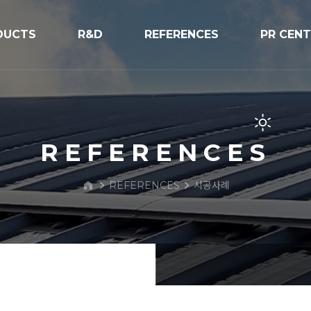
DUCTS
R&D
REFERENCES
PR CEN
R&D
시공사례
공지사항
V구조물
프로세스
보도자료
PR/전시
REFERENCES
BIPV Glo
REFERENCES
시공사례
문의하기
 Street Light