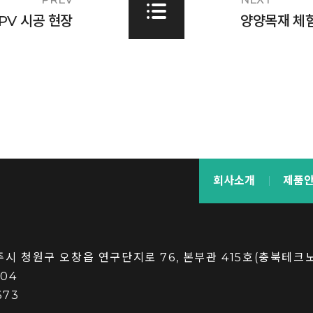
IPV 시공 현장
양양목재 체험
회사소개
제품
청주시 청원구 오창읍 연구단지로 76, 본부관 415호(충북테크
004
673