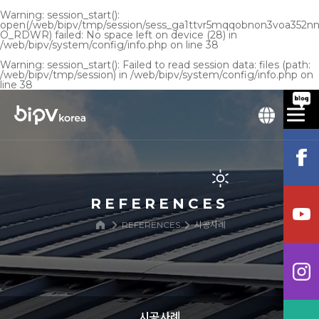
Warning
: session_start():
open(/web/bipv/tmp/session/sess_ga1ttvr5mqqobnon3voa352nn
O_RDWR) failed: No space left on device (28) in
/web/bipv/system/config/info.php
on line
38
Warning
: session_start(): Failed to read session data: files (path:
/web/bipv/tmp/session) in
/web/bipv/system/config/info.php
on
line
38
REFERENCES
REFERENCES
시공사례
시공사례