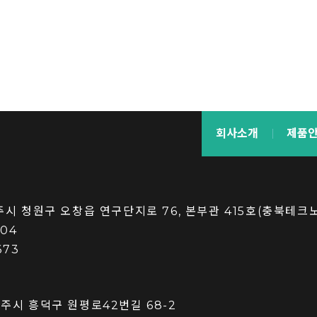
회사소개
제품
청주시 청원구 오창읍 연구단지로 76, 본부관 415호(충북테크
004
673
청주시 흥덕구 원평로42번길 68-2