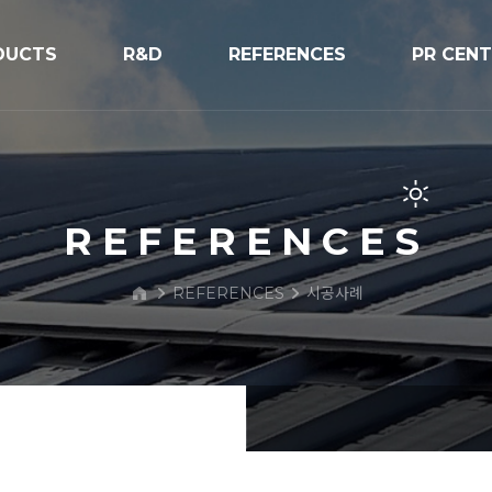
DUCTS
R&D
REFERENCES
PR CEN
R&D
시공사례
공지사항
V구조물
프로세스
보도자료
PR/전시
REFERENCES
BIPV Glo
REFERENCES
시공사례
문의하기
 Street Light