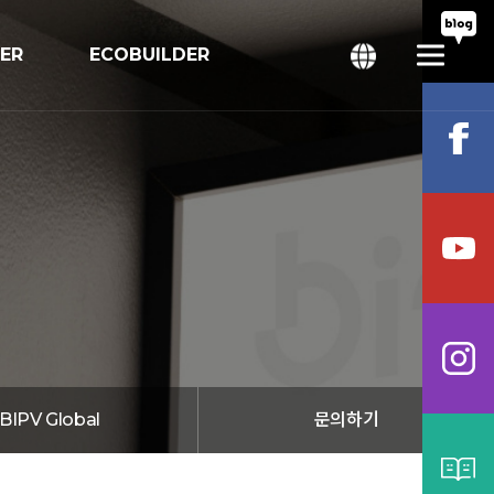
TER
ECOBUILDER
회
bal
BIPV Global
문의하기