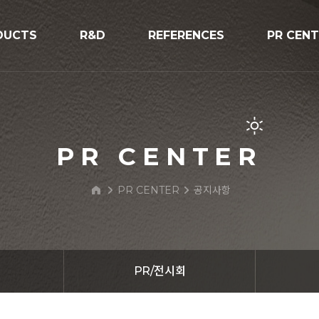
DUCTS
R&D
REFERENCES
PR CEN
R&D
시공사례
공지사항
V구조물
프로세스
보도자료
PR/전시
PR CENTER
BIPV Glo
PR CENTER
공지사항
문의하기
 Street Light
PR/전시회