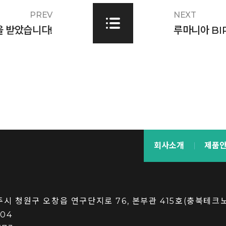
PREV
NEXT
을 받았습니다!
루마니아 BI
회사소개
제품
청주시 청원구 오창읍 연구단지로 76, 본부관 415호(충북테크
004