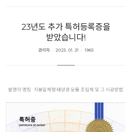
PR/전시회
23년도 추가 특허등록증을
BIPV Global
받았습니다!
관리자
2023. 01. 21
1965
문의하기
발명의 명칭 : 지붕일체형 태양광 모듈 조립체 및 그 시공방법