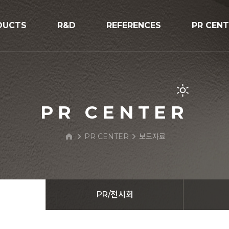
DUCTS
R&D
REFERENCES
PR CEN
R&D
시공사례
공지사항
V구조물
프로세스
보도자료
PR/전시
PR CENTER
BIPV Glo
PR CENTER
보도자료
문의하기
 Street Light
PR/전시회