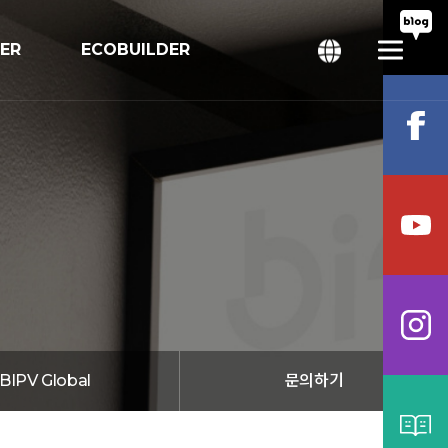
TER
ECOBUILDER
회
bal
BIPV Global
문의하기