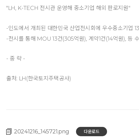
"LH, K-TECH 전시관 운영해 중소기업 해외 판로지원"
-인도에서 개최된 대한민국 산업전시회에 우수중소기업 13
-전시를 통해 MOU 13건(305억원), 계약1건(14억원), 등 
- 중 략 -
출처: LH(한국토지주택공사)
20241216_145721
다운로드