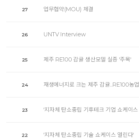
업무협약(MOU) 체결
27
UNTV Interview
26
제주 RE100 감귤 생산모델 실증 '주목'
25
재생에너지로 크는 제주 감귤...RE100농
24
'지자체 탄소중립 기후테크 기업 쇼케이스 
23
'지자체 탄소중립 기술 쇼케이스 열린다'
22