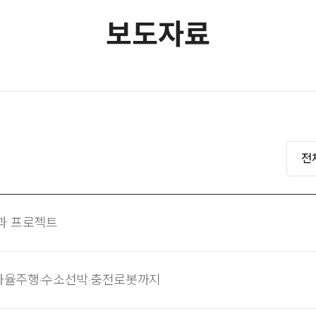
보도자료
전
술과 프로젝트
식… 자율주행·수소선박·충전로봇까지