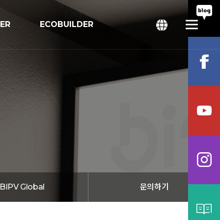
TER
ECOBUILDER
회
bal
BIPV Global
문의하기