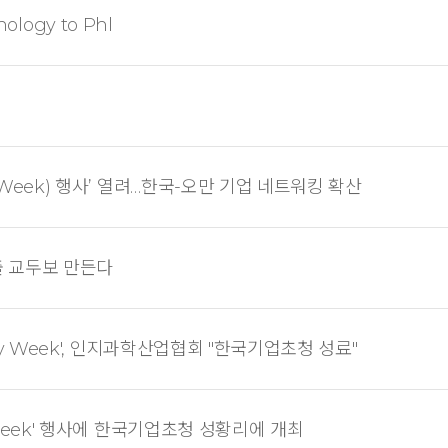
nology to Phl
y Week) 행사’ 열려…한국-오만 기업 네트워킹 확산
출 교두보 만든다
lity Week', 인지과학산업협회 "한국기업초청 성료"
y Week' 행사에 한국기업초청 성황리에 개최