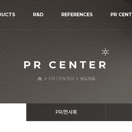
DUCTS
R&D
REFERENCES
PR CEN
R&D
시공사례
공지사항
V구조물
프로세스
보도자료
PR/전시
PR CENTER
BIPV Glo
PR CENTER
보도자료
문의하기
 Street Light
PR/전시회