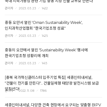
국내 지속가능성 관련 기업 중동 시장 진출 교두보 만든다
관리자
2023. 03. 23
1422
중동 오만서 열린 'Oman Sustainability Week',
인지과학산업협회 "한국기업초청 성료"
관리자
2023. 03. 23
1425
중동의 오만에서 열린 'Sustainability Week' 행사에
한국기업초청 성황리에 개최
관리자
2023. 03. 23
1413
[충북 국가혁신클러스터 입주기업 특집] 세종인터내셔널,
"건물이 전기를 만든다"... 건물일체형 태양광 발전시스템 보급
앞장선다!
관리자
2022. 11. 08
1786
세종인터내셔널, 다양한 건축 현장에서 요구되는 맞춤형 BIPV