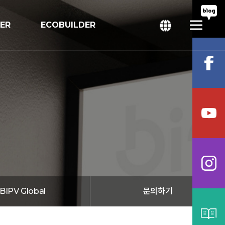
TER
ECOBUILDER
회
bal
BIPV Global
문의하기