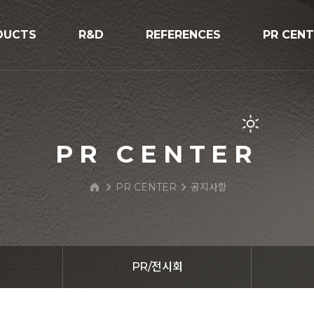
DUCTS
R&D
REFERENCES
PR CEN
R&D
시공사례
공지사항
V구조물
프로세스
보도자료
PR/전시
PR CENTER
BIPV Glo
PR CENTER
공지사항
문의하기
 Street Light
PR/전시회