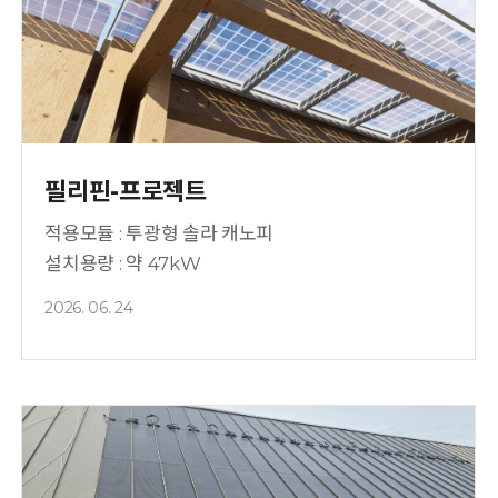
필리핀-프로젝트
적용모듈 : 투광형 솔라 캐노피
설치용량 : 약 47kW
2026. 06. 24