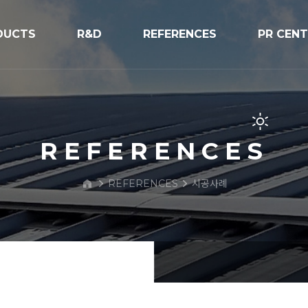
DUCTS
R&D
REFERENCES
PR CEN
R&D
시공사례
공지사항
V구조물
프로세스
보도자료
PR/전시
REFERENCES
BIPV Glo
REFERENCES
시공사례
문의하기
 Street Light